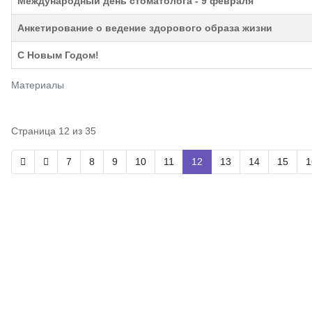
Международный день стоматолога - 9 февраля
Анкетирование о ведение здорового образа жизни
С Новым Годом!
Материалы
Страница 12 из 35
7
8
9
10
11
12
13
14
15
1