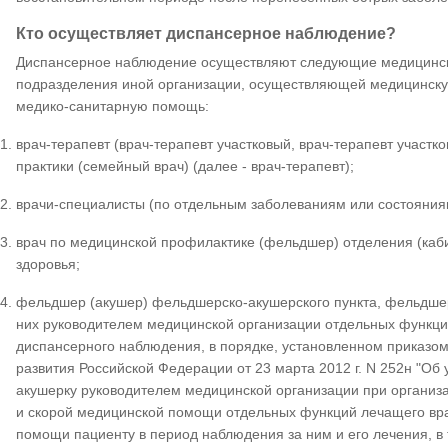
Кто осуществляет диспансерное наблюдение?
Диспансерное наблюдение осуществляют следующие медицински
подразделения иной организации, осуществляющей медицинскую
медико-санитарную помощь:
врач-терапевт (врач-терапевт участковый, врач-терапевт участк
практики (семейный врач) (далее - врач-терапевт);
врачи-специалисты (по отдельным заболеваниям или состояниям
врач по медицинской профилактике (фельдшер) отделения (каб
здоровья;
фельдшер (акушер) фельдшерско-акушерского пункта, фельдшер
них руководителем медицинской организации отдельных функци
диспансерного наблюдения, в порядке, установленном приказо
развития Российской Федерации от 23 марта 2012 г. N 252н "О
акушерку руководителем медицинской организации при органи
и скорой медицинской помощи отдельных функций лечащего вр
помощи пациенту в период наблюдения за ним и его лечения, в