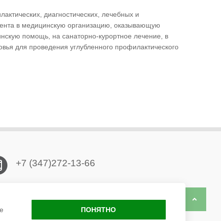
актических, диагностических, лечебных и
иента в медицинскую организацию, оказывающую
нскую помощь, на санаторно-курортное лечение, в
овья для проведения углубленного профилактического
+7 (347)272-13-66
450057, г.Уфа, ул. Новомостовая 9
Back to 
е
ПОНЯТНО