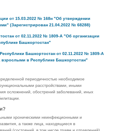
ии от 15.03.2022 № 168н "Об утверждении
ми" (Зарегистрирован 21.04.2022 № 68288)
остан от 02.11.2022 № 1809-А "Об организации
спублике Башкортостан"
Республики Башкортостан от 02.11.2022 № 1809-А
а взрослыми в Республике Башкортостан"
определенной периодичностью необходимое
функциональными расстройствами, иными
ния осложнений, обострений заболеваний, иных
билитации.
ии?
льными хроническими неинфекционными и
звития, а также лица, находящиеся в
ний (состояний, в том числе травм и отравлений).