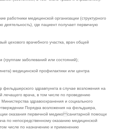
е работники медицинской организации (структурного
 деятельность), где пациент получает первичную
овый цехового врачебного участка, врач общей
 (группам заболеваний или состояний);
инета) медицинской профилактики или центра
 фельдшерского здравпункта в случае возложения на
й лечащего врача, в том числе по проведению
м Министерства здравоохранения и социального
б утверждении Порядка возложения на фельдшера,
зации оказания первичной медикосанитарной помощи
ача по непосредственному оказанию медицинской
 том числе по назначению и применению