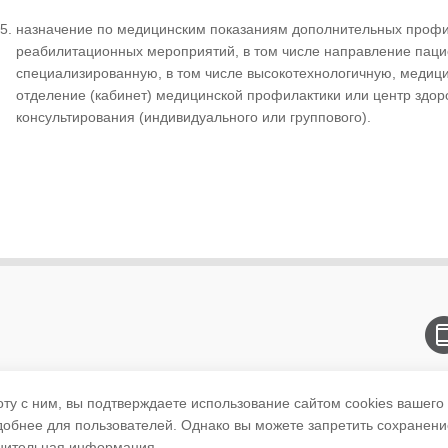
назначение по медицинским показаниям дополнительных профил
реабилитационных мероприятий, в том числе направление пац
специализированную, в том числе высокотехнологичную, медици
отделение (кабинет) медицинской профилактики или центр здор
консультирования (индивидуального или группового).
ы
оту с ним, вы подтверждаете использование сайтом cookies вашего
удобнее для пользователей. Однако вы можете запретить сохранени
нительная информация