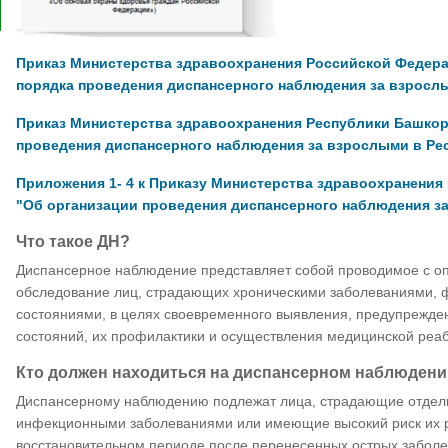
Приказ Министерства здравоохранения Российской Федерац
порядка проведения диспансерного наблюдения за взрослы
Приказ Министерства здравоохранения Республики Башкорт
проведения диспансерного наблюдения за взрослыми в Ре
Приложения 1- 4 к Приказу Министерства здравоохранения 
"Об организации проведения диспансерного наблюдения з
Что такое ДН?
Диспансерное наблюдение представляет собой проводимое с 
обследование лиц, страдающих хроническими заболеваниями, 
состояниями, в целях своевременного выявления, предупрежде
состояний, их профилактики и осуществления медицинской реа
Кто должен находиться на диспансерном наблюден
Диспансерному наблюдению подлежат лица, страдающие отде
инфекционными заболеваниями или имеющие высокий риск их ра
восстановительном периоде после перенесенных острых заболева